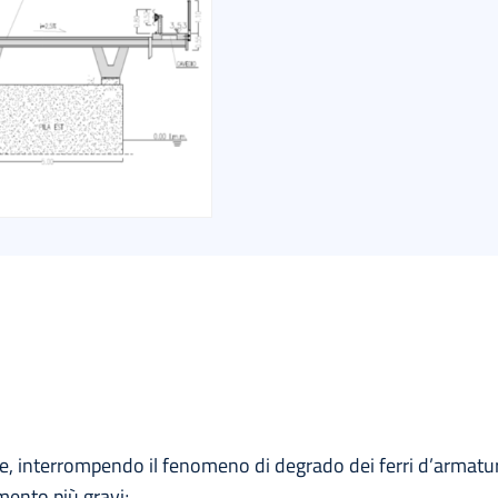
ture, interrompendo il fenomeno di degrado dei ferri d’armat
mento più gravi;