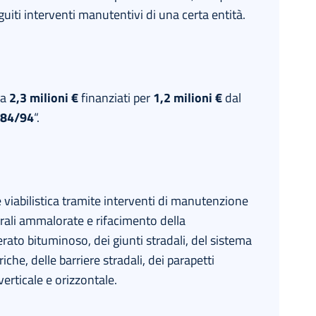
guiti interventi manutentivi di una certa entità.
 a
2,3 milioni €
finanziati per
1,2 milioni €
dal
e 84/94
“.
e viabilistica tramite interventi di manutenzione
turali ammalorate e rifacimento della
to bituminoso, dei giunti stradali, del sistema
che, delle barriere stradali, dei parapetti
verticale e orizzontale.