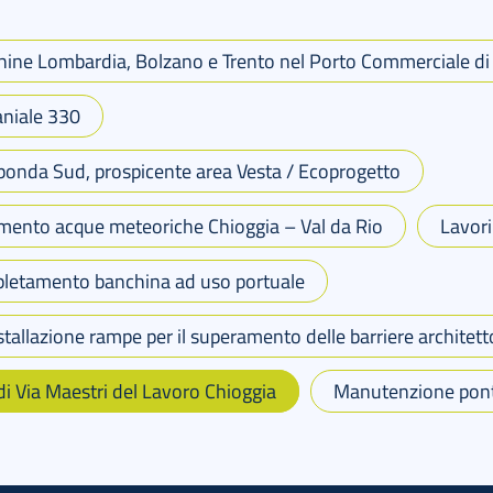
ne Lombardia, Bolzano e Trento nel Porto Commerciale di Ve
aniale 330
sponda Sud, prospicente area Vesta / Ecoprogetto
tamento acque meteoriche Chioggia – Val da Rio
Lavori
mpletamento banchina ad uso portuale
tallazione rampe per il superamento delle barriere architett
i Via Maestri del Lavoro Chioggia
Manutenzione pon