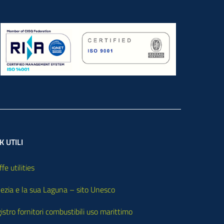
K UTILI
ffe utilities
ezia e la sua Laguna – sito Unesco
istro fornitori combustibili uso marittimo