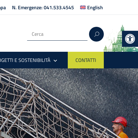
mpa
N. Emergenze: 041.533.4545
English
Op
GETTI E SOSTENIBILITÀ
CONTATTI