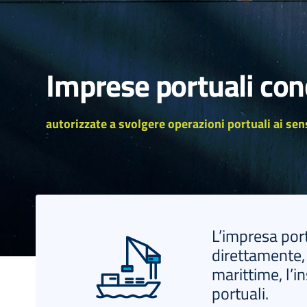
Imprese portuali con
autorizzate a svolgere operazioni portuali ai sens
L’impresa port
direttamente, 
marittime, l’in
portuali.