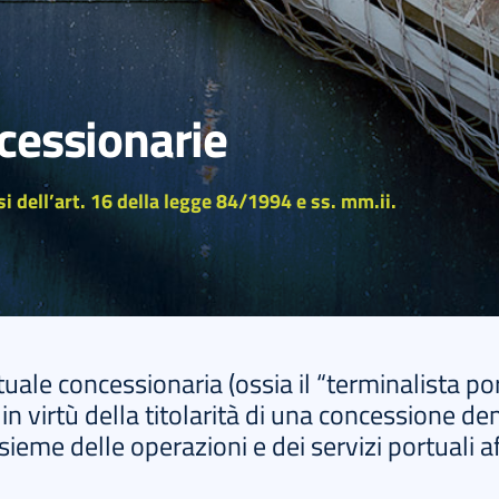
cessionarie
i dell’art. 16 della legge 84/1994 e ss. mm.ii.
uale concessionaria (ossia il “terminalista po
in virtù della titolarità di una concessione d
sieme delle operazioni e dei servizi portuali af