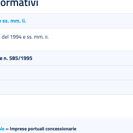
normativi
 ss. mm. ii.
 del 1994 e ss. mm. ii.
le n. 585/1995
ale
››
Imprese portuali concessionarie