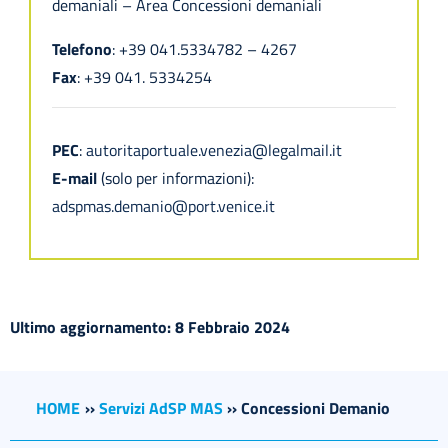
demaniali – Area Concessioni demaniali
Telefono
: +39 041.5334782 – 4267
Fax
: +39 041. 5334254
PEC
:
autoritaportuale.venezia@legalmail.it
E-mail
(solo per informazioni):
adspmas.demanio@port.venice.it
Ultimo aggiornamento: 8 Febbraio 2024
HOME
››
Servizi AdSP MAS
››
Concessioni Demanio