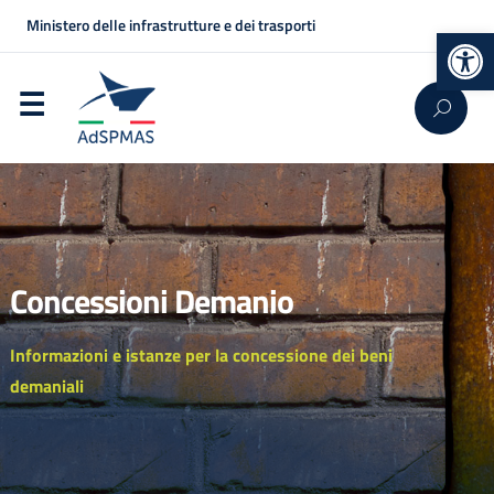
Ministero delle infrastrutture e dei trasporti
Op
Concessioni Demanio
Informazioni e istanze per la concessione dei beni
demaniali