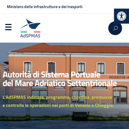
Ministero delle infrastrutture e dei trasporti
Op
Autorità di Sistema Portuale
del Mare Adriatico Settentrionale
L'AdSPMAS indirizza, programma, coordina, promuove
e controlla le operazioni nei porti di Venezia e Chioggia.