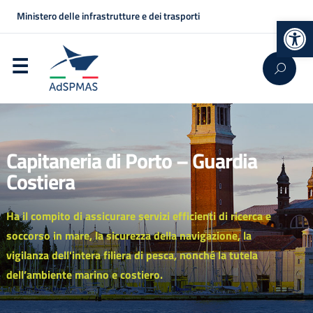
Ministero delle infrastrutture e dei trasporti
Op
Capitaneria di Porto – Guardia
Costiera
Ha il compito di assicurare servizi efficienti di ricerca e
soccorso in mare, la sicurezza della navigazione, la
vigilanza dell'intera filiera di pesca, nonché la tutela
dell’ambiente marino e costiero.