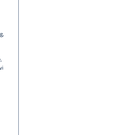
g,
,
vi