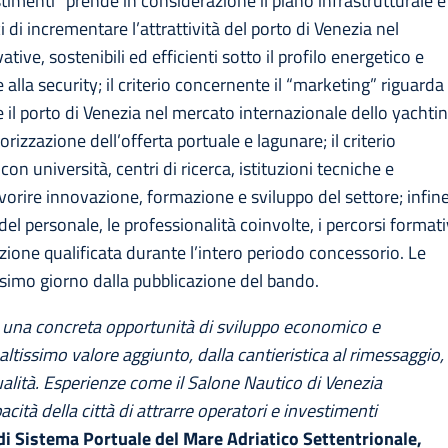
vestimenti” prende in considerazione il piano infrastrutturale e
 di incrementare l’attrattività del porto di Venezia nel
ve, sostenibili ed efficienti sotto il profilo energetico e
e alla security; il criterio concernente il “marketing” riguarda
il porto di Venezia nel mercato internazionale dello yachtin
izzazione dell’offerta portuale e lagunare; il criterio
on università, centri di ricerca, istituzioni tecniche e
avorire innovazione, formazione e sviluppo del settore; infine
 del personale, le professionalità coinvolte, i percorsi formati
zione qualificata durante l’intero periodo concessorio. Le
esimo giorno dalla pubblicazione del bando.
a una concreta opportunità di sviluppo economico e
altissimo valore aggiunto, dalla cantieristica al rimessaggio,
i qualità. Esperienze come il Salone Nautico di Venezia
cità della città di attrarre operatori e investimenti
di Sistema Portuale del Mare Adriatico Settentrionale,