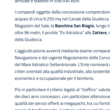
annuale è stabilito in 558.934 euro.
I compendi oggetto della concessione comprendono 
acqueo di circa 9.250 mq nel Canale della Giudecca u
Magazzini del Sale; la
Banchina San Biagio
, lungo 
oltre 96 metri; il pontile “Ex Adriatica” alle
Zattere
,
della Giudecca.
L’aggiudicazione avverrà mediante esame comparativ
Navigazione e del vigente Regolamento delle Conces
del Mare Adriatico Settentrionale. L’Ente nominer
criteri orientati alla qualità industriale, alla sosteni
economico e occupazionale per il territorio.
Più in particolare il criterio legato al “traffico” valuta
dei dieci anni concessori, con particolare attenzione 
qualità dei servizi offerti ai megayacht, tra cui forn