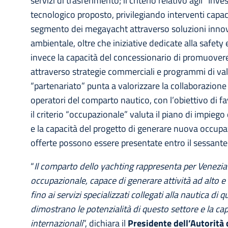
servizi di trasferimento; il criterio relativo agli “In
tecnologico proposto, privilegiando interventi capaci
segmento dei megayacht attraverso soluzioni innovati
ambientale, oltre che iniziative dedicate alla safety 
invece la capacità del concessionario di promuovere 
attraverso strategie commerciali e programmi di valor
“partenariato” punta a valorizzare la collaborazione c
operatori del comparto nautico, con l’obiettivo di f
il criterio “occupazionale” valuta il piano di impiego
e la capacità del progetto di generare nuova occupa
offerte possono essere presentate entro il sessant
“
Il comparto dello yachting rappresenta per Venezi
occupazionale, capace di generare attività ad alto e 
fino ai servizi specializzati collegati alla nautica d
dimostrano le potenzialità di questo settore e la capa
internazionali
”, dichiara il
Presidente dell’Autorità 