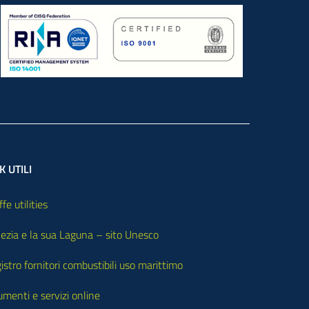
K UTILI
ffe utilities
ezia e la sua Laguna – sito Unesco
istro fornitori combustibili uso marittimo
umenti e servizi online