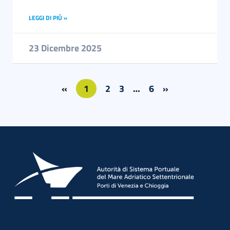
LEGGI DI PIÙ »
23 Dicembre 2025
«
1
2
3
…
6
»