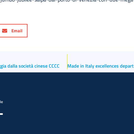
Email
gia dalla società cinese CCCC