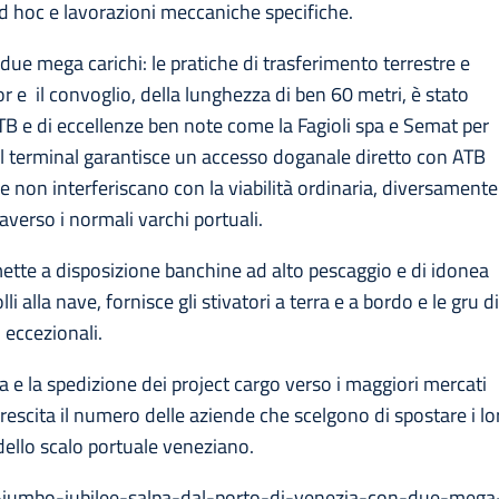
 ad hoc e lavorazioni meccaniche specifiche.
ue mega carichi: le pratiche di trasferimento terrestre e
e il convoglio, della lunghezza di ben 60 metri, è stato
ATB e di eccellenze ben note come la Fagioli spa e Semat per
 Il terminal garantisce un accesso doganale diretto con ATB
he non interferiscano con la viabilità ordinaria, diversamente
averso i normali varchi portuali.
 mette a disposizione banchine ad alto pescaggio e di idonea
 alla nave, fornisce gli stivatori a terra e a bordo e le gru d
i eccezionali.
a e la spedizione dei project cargo verso i maggiori mercati
crescita il numero delle aziende che scelgono di spostare i lo
dello scalo portuale veneziano.
t/la-jumbo-jubilee-salpa-dal-porto-di-venezia-con-due-mega