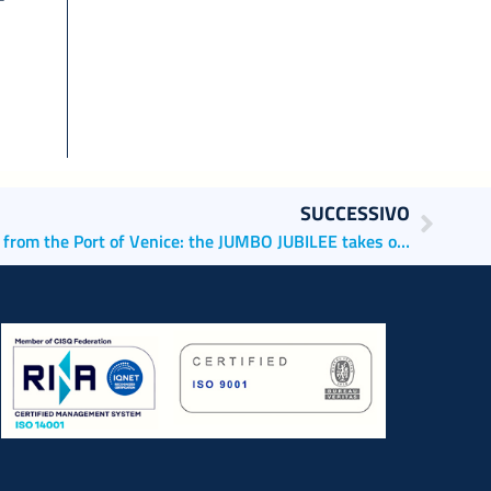
SUCCESSIVO
Made in Italy excellences depart from the Port of Venice: the JUMBO JUBILEE takes on board 2 giant reactors of the Italian ATB GROUP