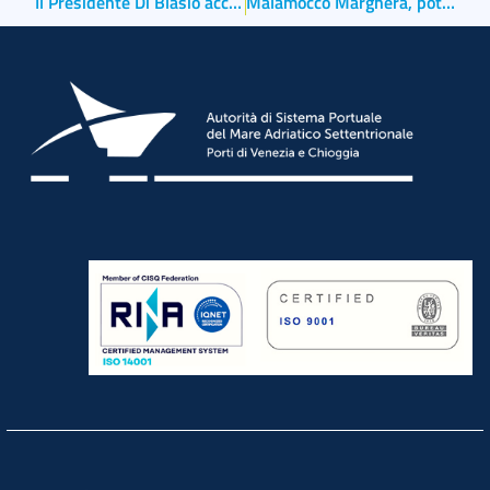
Il Presidente Di Blasio accoglie il nuovo Questore di Venezia Gaetano Bonaccorso
Malamocco Marghera, potenziamento del traffico, più sicurezza e salvaguardia della Laguna