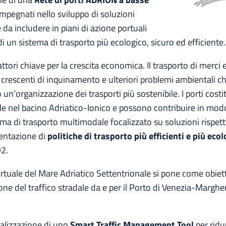
mpegnati nello sviluppo di soluzioni
 da includere in piani di azione portuali
 di un sistema di trasporto più ecologico, sicuro ed efficiente.
ttori chiave per la crescita economica. Il trasporto di merci e
 crescenti di inquinamento e ulteriori problemi ambientali ch
 un’organizzazione dei trasporti più sostenibile. I porti costi
e nel bacino Adriatico-Ionico e possono contribuire in modo
ema di trasporto multimodale focalizzato su soluzioni rispet
entazione di
politiche di trasporto più efficienti e più eco
O2.
rtuale del Mare Adriatico Settentrionale si pone come obiett
one del traffico stradale da e per il Porto di Venezia-Marghe
alizzazione di uno
Smart Traffic Management Tool
per ridur