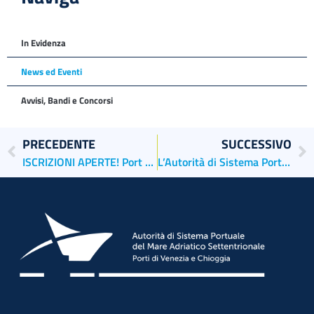
In Evidenza
News ed Eventi
Avvisi, Bandi e Concorsi
PRECEDENTE
SUCCESSIVO
ISCRIZIONI APERTE! Port Educational e Faro De Faris sbarcano al Salone Nautico per raccontare i Porti di Venezia e Chioggia in modo facile e divertente!
L’Autorità di Sistema Portuale del Mare Adriatico Settentrionale ha partecipato agli EU Maritime Days che si sono tenuti a Cork il 21-23 maggio