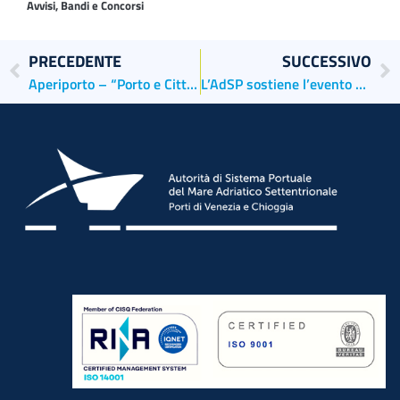
Avvisi, Bandi e Concorsi
PRECEDENTE
SUCCESSIVO
Aperiporto – “Porto e Città, verso un nuovo waterfront”
L’AdSP sostiene l’evento “MUSICA, PORTO, IMPRESA: VEDERE LONTANO”, promosso da Venezia Heritage Tower: un momento di incontro per chi opera nella realtà portuale.