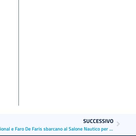
SUCCESSIVO
ISCRIZIONI APERTE! Port Educational e Faro De Faris sbarcano al Salone Nautico per raccontare i Porti di Venezia e Chioggia in modo facile e divertente!