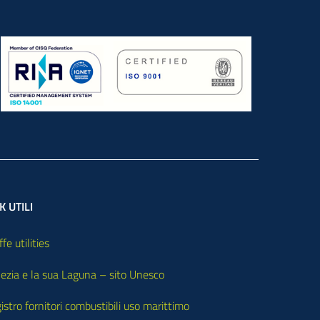
K UTILI
ffe utilities
ezia e la sua Laguna – sito Unesco
istro fornitori combustibili uso marittimo