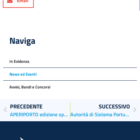
Email
Naviga
In Evidenza
News ed Eventi
Avvisi, Bandi e Concorsi
PRECEDENTE
SUCCESSIVO
APERIPORTO edizione speciale – “La rotta verso il net zero. Insieme per decarbonizzare il settore marittimo”
Autorità di Sistema Portuale in missione a New York per presentare i principali asset dei porti di Venezia e Chioggia