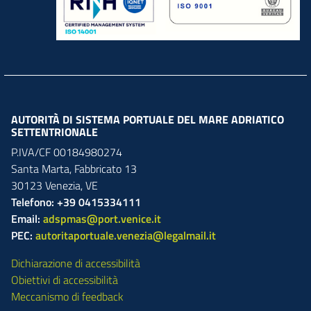
AUTORITÀ DI SISTEMA PORTUALE DEL MARE ADRIATICO
SETTENTRIONALE
P.IVA/CF 00184980274
Santa Marta,
Fabbricato
13
30123
Venezia
,
VE
Telefono: +39 0415334111
Email:
adspmas@port.venice.it
PEC:
autoritaportuale.venezia@legalmail.it
Dichiarazione di accessibilità
Obiettivi di accessibilità
Meccanismo di feedback