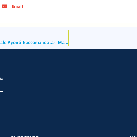
Email
Assemblea Generale annuale della Federazione Nazionale Agenti Raccomandatari Marittimi e Mediatori Marittimi