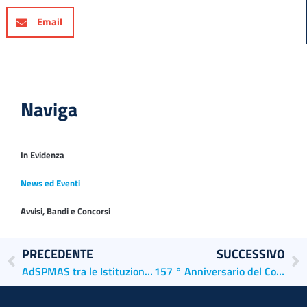
Email
Naviga
In Evidenza
News ed Eventi
Avvisi, Bandi e Concorsi
PRECEDENTE
SUCCESSIVO
AdSPMAS tra le Istituzioni “supporter” della Festa di San Pietro di Castello
157 ° Anniversario del Corpo delle Capitanerie di Porto Venezia