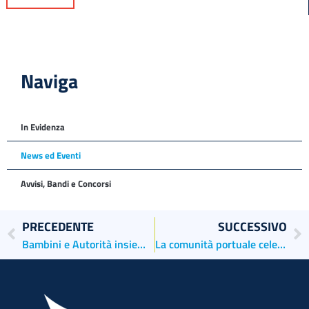
Naviga
In Evidenza
News ed Eventi
Avvisi, Bandi e Concorsi
PRECEDENTE
SUCCESSIVO
Bambini e Autorità insieme per la celebrazione del progetto “Un Mare e un Cielo di Pace” sostenuto dall’Autorità di Sistema Portuale
La comunità portuale celebra i caduti del mare e dei porti d’Italia