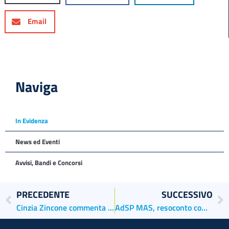
Email
Naviga
In Evidenza
News ed Eventi
Avvisi, Bandi e Concorsi
PRECEDENTE
SUCCESSIVO
Cinzia Zincone commenta l’incontro al MIMS: “Col ministro Giovannini un cordiale colloquio di aggiornamento sulle questioni centrali per il futuro della città
AdSP MAS, resoconto comitato di Gestione del 22 aprile 2021