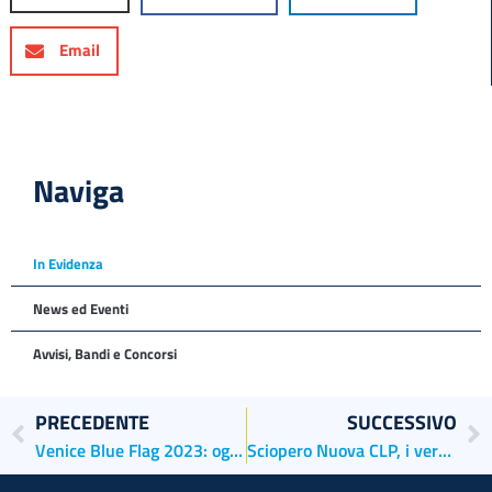
Email
Naviga
In Evidenza
News ed Eventi
Avvisi, Bandi e Concorsi
PRECEDENTE
SUCCESSIVO
Venice Blue Flag 2023: oggi la sottoscrizione dell’Accordo volontario per la riduzione delle emissioni delle navi da crociera
Sciopero Nuova CLP, i vertici dell’Autorità incontrano sindacati e lavoratori