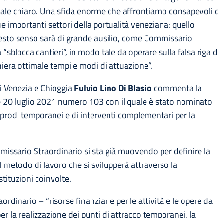
ale chiaro. Una sfida enorme che affrontiamo consapevoli d
e importanti settori della portualità veneziana: quello
questo senso sarà di grande ausilio, come Commissario
a “sblocca cantieri”, in modo tale da operare sulla falsa riga d
iera ottimale tempi e modi di attuazione”.
di Venezia e Chioggia
Fulvio Lino Di Blasio
commenta la
ge 20 luglio 2021 numero 103 con il quale è stato nominato
pprodi temporanei e di interventi complementari per la
Commissario Straordinario si sta già muovendo per definire la
 metodo di lavoro che si svilupperà attraverso la
istituzioni coinvolte.
rdinario – “risorse finanziarie per le attività e le opere da
 la realizzazione dei punti di attracco temporanei, la