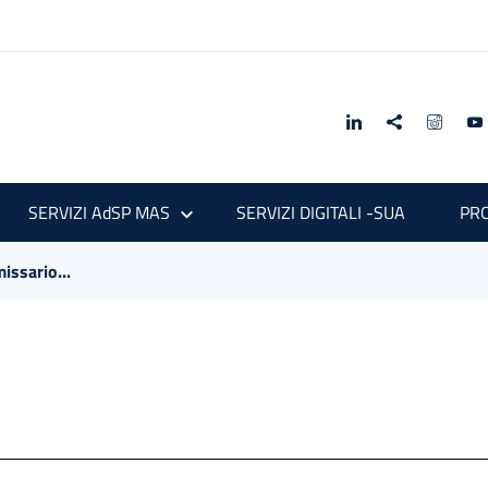
SERVIZI AdSP MAS
SERVIZI DIGITALI -SUA
PRO
ssario...