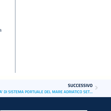
a
SUCCESSIVO
INTESA SANPAOLO E L’AUTORITA’ DI SISTEMA PORTUALE DEL MARE ADRIATICO SETTENTRIONALE INSIEME PER IL RILANCIO DELL’ECONOMIA DEL MARE E DEL RETROPORTO