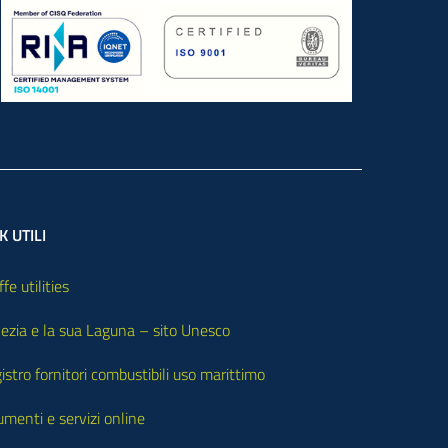
K UTILI
ffe utilities
ezia e la sua Laguna – sito Unesco
istro fornitori combustibili uso marittimo
umenti e servizi online