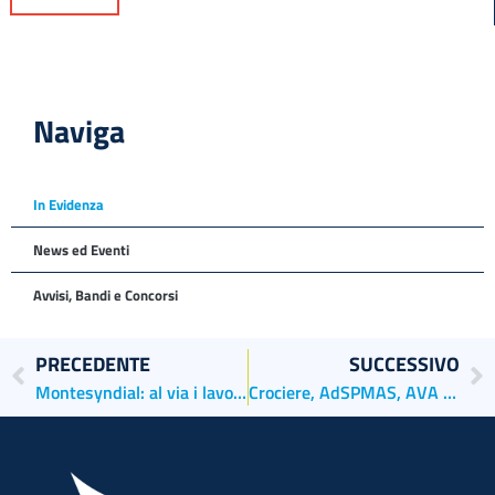
Naviga
In Evidenza
News ed Eventi
Avvisi, Bandi e Concorsi
PRECEDENTE
SUCCESSIVO
Montesyndial: al via i lavori per la realizzazione del futuro terminal container
Crociere, AdSPMAS, AVA e CFLI avviano una partnership formativa per migliorare l’offerta delle città porto di Venezia e Chioggia