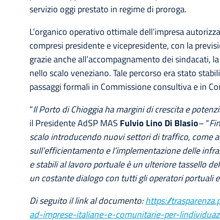
servizio oggi prestato in regime di proroga.
L’organico operativo ottimale dell’impresa autorizzat
compresi presidente e vicepresidente, con la previsio
grazie anche all’accompagnamento dei sindacati, la 
nello scalo veneziano. Tale percorso era stato stabili
passaggi formali in Commissione consultiva e in Co
“
Il Porto di Chioggia ha margini di crescita e potenz
il Presidente AdSP MAS
Fulvio Lino Di Blasio
– “
Fi
scalo introducendo nuovi settori di traffico, come a
sull’efficientamento e l’implementazione delle infras
e stabili al lavoro portuale è un ulteriore tassello de
un costante dialogo con tutti gli operatori portual
Di seguito il link al documento:
https://trasparenza.
ad-imprese-italiane-e-comunitarie-per-lindividuaz