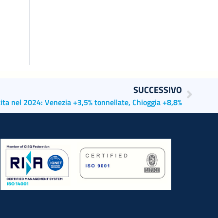
SUCCESSIVO
cita nel 2024: Venezia +3,5% tonnellate, Chioggia +8,8%