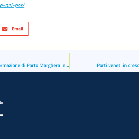
e-nel-por/
Email
Transizione energetica, il ruolo dell’idrogeno e la trasformazione di Porto Marghera in hub energetico
Porti veneti in cres