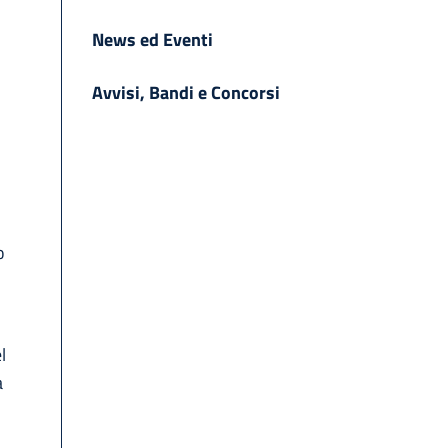
News ed Eventi
Avvisi, Bandi e Concorsi
o
l
a
o