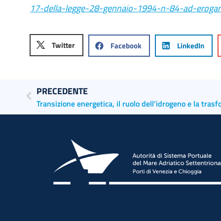
17-della-legge-28-gennaio-1994-n-84-ad-erogar
Twitter
Facebook
LinkedIn
PRECEDENTE