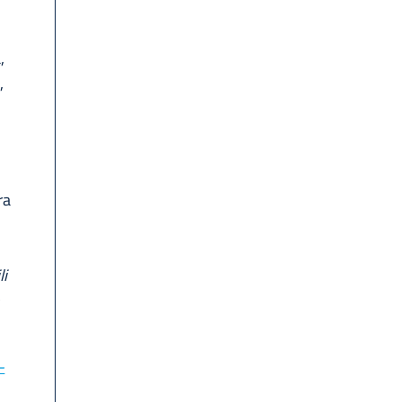
,
,
ra
li
o
-