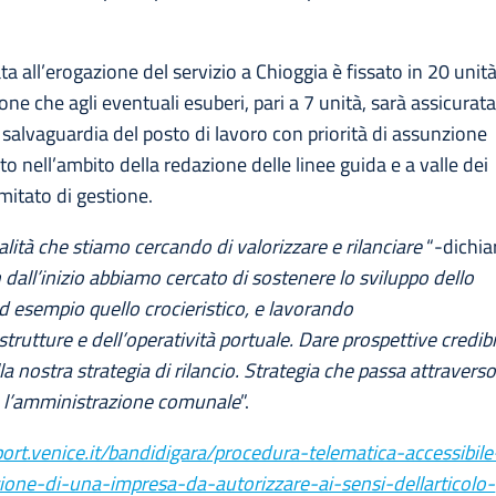
a all’erogazione del servizio a Chioggia è fissato in 20 unità
ne che agli eventuali esuberi, pari a 7 unità, sarà assicurata
salvaguardia del posto di lavoro con priorità di assunzione
to nell’ambito della redazione delle linee guida e a valle dei
mitato di gestione.
ialità che stiamo cercando di valorizzare e rilanciare
“-dichia
n dall’inizio abbiamo cercato di sostenere lo sviluppo dello
d esempio quello crocieristico, e lavorando
trutture e dell’operatività portuale. Dare prospettive credibi
lla nostra strategia di rilancio. Strategia che passa attravers
i e l’amministrazione comunale
”.
port.venice.it/bandidigara/procedura-telematica-accessibile
ione-di-una-impresa-da-autorizzare-ai-sensi-dellarticolo-