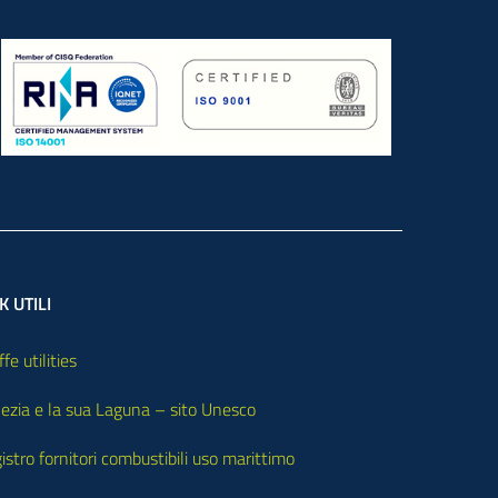
K UTILI
ffe utilities
ezia e la sua Laguna – sito Unesco
istro fornitori combustibili uso marittimo