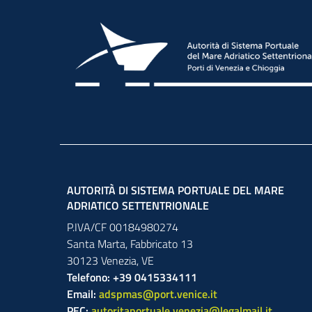
AUTORITÀ DI SISTEMA PORTUALE DEL MARE
ADRIATICO SETTENTRIONALE
P.IVA/CF 00184980274
Santa Marta,
Fabbricato
13
30123
Venezia
,
VE
Telefono: +39 0415334111
Email:
adspmas@port.venice.it
PEC:
autoritaportuale.venezia@legalmail.it