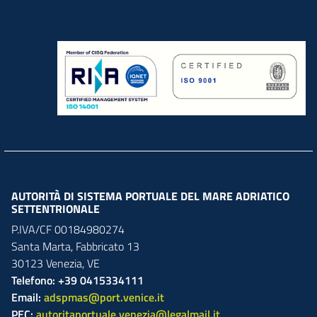
AUTORITÀ DI SISTEMA PORTUALE DEL MARE ADRIATICO
SETTENTRIONALE
P.IVA/CF 00184980274
Santa Marta,
Fabbricato
13
30123
Venezia
,
VE
Telefono: +39 0415334111
Email:
adspmas@port.venice.it
PEC:
autoritaportuale.venezia@legalmail.it