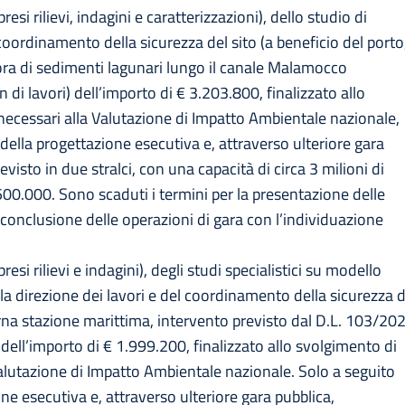
si rilievi, indagini e caratterizzazioni), dello studio di
coordinamento della sicurezza del sito (a beneficio del porto
mora di sedimenti lagunari lungo il canale Malamocco
n di lavori) dell’importo di € 3.203.800, finalizzato allo
ti necessari alla Valutazione di Impatto Ambientale nazionale,
 della progettazione esecutiva e, attraverso ulteriore gara
evisto in due stralci, con una capacità di circa 3 milioni di
500.000. Sono scaduti i termini per la presentazione delle
 conclusione delle operazioni di gara con l’individuazione
si rilievi e indagini), degli studi specialistici su modello
la direzione dei lavori e del coordinamento della sicurezza d
erna stazione marittima, intervento previsto dal D.L. 103/20
i) dell’importo di € 1.999.200, finalizzato allo svolgimento di
la Valutazione di Impatto Ambientale nazionale. Solo a seguito
one esecutiva e, attraverso ulteriore gara pubblica,