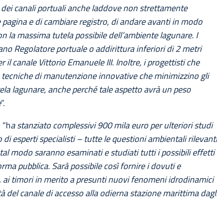
 dei canali portuali anche laddove non strettamente
e pagina e di cambiare registro, di andare avanti in modo
n la massima tutela possibile dell’ambiente lagunare. I
iano Regolatore portuale o addirittura inferiori di 2 metri
l canale Vittorio Emanuele III. Inoltre, i progettisti che
 tecniche di manutenzione innovative che minimizzino gli
utela lagunare, anche perché tale aspetto avrà un peso
e
”.
 “h
a stanziato complessivi 900 mila euro per ulteriori studi
 di esperti specialisti – tutte le questioni ambientali rilevant
tal modo saranno esaminati e studiati tutti i possibili effetti
forma pubblica. Sarà possibile così fornire i dovuti e
ai timori in merito a presunti nuovi fenomeni idrodinamici
 del canale di accesso alla odierna stazione marittima dagl