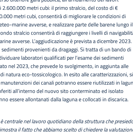
i 2.600.000 metri cubi: il primo stralcio, del costo di €
000 metri cubi, consentirà di migliorare le condizioni di
meteo-marine avverse, e realizzare parte delle barene lungo il
ndo stralcio consentirà di raggiungere i livelli di navigabilit
arine avverse. L’aggiudicazione è prevista a dicembre 2023.
i sedimenti provenienti da dragaggi. Si tratta di un bando di
ndividuare laboratori qualificati per l’esame dei sedimenti
ato nel 2023, che prevede lo svolgimento, in aggiunta alle
di natura eco-tossicologico. In esito alle caratterizzazioni, s
 manutenzioni dei canali potranno essere riutilizzati in lagu
eriti all’interno del nuovo sito conterminato ed isolato
no essere allontanati dalla laguna e collocati in discarica.
 è centrale nel lavoro quotidiano della struttura che presied
imostra il fatto che abbiamo scelto di chiedere la valutazion