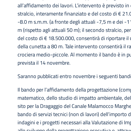
all’affidamento dei lavori. L’intervento è previsto in
stralcio, interamente finanziato e del costo di € 21.
-8.0 m s.m.m. (a fronte degli attuali -7,5 m e dei -
m (rispetto agli attuali 50 m); il secondo stralcio, p
del costo di € 18.500.000, consentirà di riportare i
della cunetta a 80 m. Tale intervento consentirà il 
crociera medio-piccole. Al momento il bando è in pu
prevista il 14 novembre.
Saranno pubblicati entro novembre i seguenti bandi
Il bando per l’affidamento della progettazione (compre
matematico, dello studio di impatto ambientale, del
sito per la Dragaggio del Canale Malamocco Marghera
bando di servizi tecnici (non di lavori) dell’importo d
indagini e i progetti necessari alla Valutazione di I
allo sviluppo della progettazione esecutiva e, attrave