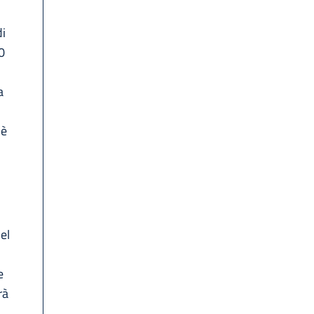
di
0
a
 è
el
e
rà