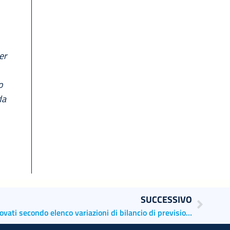
er
o
da
SUCCESSIVO
Porti di Venezia e Chioggia: approvati secondo elenco variazioni di bilancio di previsione 2023 e il bilancio di previsione 2024