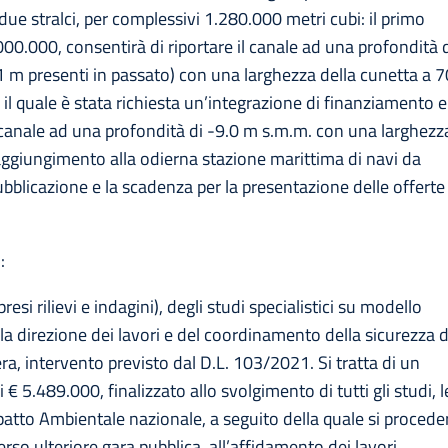
 due stralci, per complessivi 1.280.000 metri cubi: il primo
000.000, consentirà di riportare il canale ad una profondità 
11 m presenti in passato) con una larghezza della cunetta a 7
er il quale è stata richiesta un’integrazione di finanziamento e
l canale ad una profondità di -9.0 m s.m.m. con una larghezz
raggiungimento alla odierna stazione marittima di navi da
bblicazione e la scadenza per la presentazione delle offerte
:
si rilievi e indagini), degli studi specialistici su modello
la direzione dei lavori e del coordinamento della sicurezza d
, intervento previsto dal D.L. 103/2021. Si tratta di un
i € 5.489.000, finalizzato allo svolgimento di tutti gli studi, l
mpatto Ambientale nazionale, a seguito della quale si procede
rso ulteriore gara pubblica, all’affidamento dei lavori.