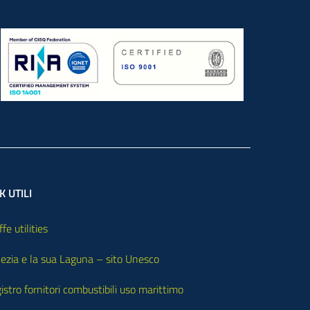
K UTILI
ffe utilities
ezia e la sua Laguna – sito Unesco
istro fornitori combustibili uso marittimo