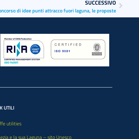
SUCCESSIVO
oncorso di idee punti attracco fuori laguna, le proposte
K UTILI
ffe utilities
ezia e la sua Laguna – sito Unesco