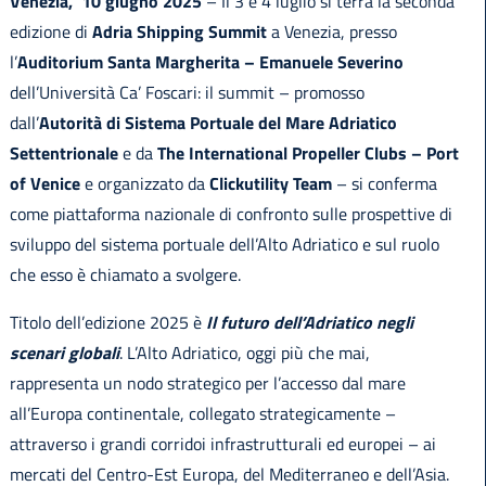
Venezia, 10 giugno 2025
– Il 3 e 4 luglio si terrà la seconda
edizione di
Adria
Shipping Summit
a Venezia, presso
l’
Auditorium Santa Margherita – Emanuele Severino
dell’Università Ca’ Foscari: il summit – promosso
dall’
Autorità di Sistema Portuale del Mare Adriatico
Settentrionale
e da
The International Propeller Clubs – Port
of Venice
e organizzato da
Clickutility Team
– si conferma
come piattaforma nazionale di confronto sulle prospettive di
sviluppo del sistema portuale dell’Alto Adriatico e sul ruolo
che esso è chiamato a svolgere.
Titolo dell’edizione 2025 è
Il futuro dell’Adriatico negli
scenari globali
. L’Alto Adriatico, oggi più che mai,
rappresenta un nodo strategico per l’accesso dal mare
all’Europa continentale, collegato strategicamente –
attraverso i grandi corridoi infrastrutturali ed europei – ai
mercati del Centro-Est Europa, del Mediterraneo e dell’Asia.