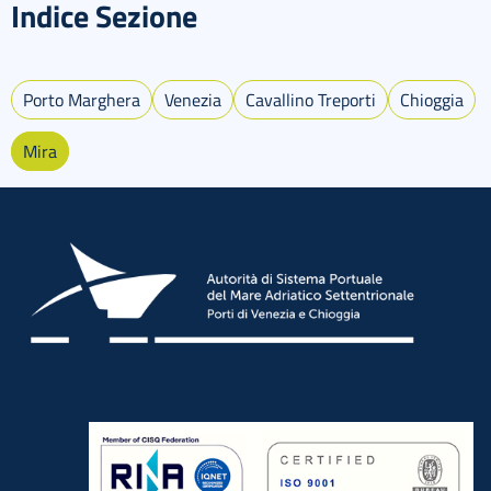
Indice Sezione
Porto Marghera
Venezia
Cavallino Treporti
Chioggia
Mira