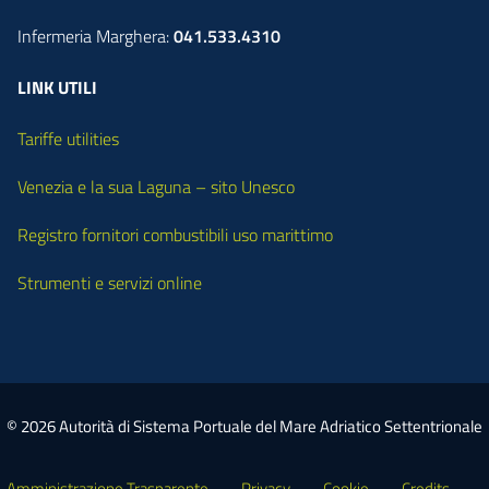
Infermeria Marghera:
041.533.4310
LINK UTILI
Tariffe utilities
Venezia e la sua Laguna – sito Unesco
Registro fornitori combustibili uso marittimo
Strumenti e servizi online
© 2026 Autorità di Sistema Portuale del Mare Adriatico Settentrionale
Amministrazione Trasparente
Privacy
Cookie
Credits