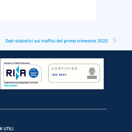
Dati statistici sui traffici del primo trimestre 2025
K UTILI