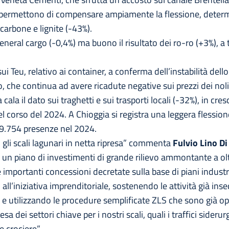
i permettono di compensare ampiamente la flessione, determin
i carbone e lignite (-43%).
 general cargo (-0,4%) ma buono il risultato dei ro-ro (+3%), a
 sui Teu, relativo ai container, a conferma dell’instabilità del
o, che continua ad avere ricadute negative sui prezzi dei noli
cala il dato sui traghetti e sui trasporti locali (-32%), in cres
corso del 2024. A Chioggia si registra una leggera flessione
9.754 presenze nel 2024.
o gli scali lagunari in netta ripresa” commenta
Fulvio Lino Di
 un piano di investimenti di grande rilievo ammontante a olt
mportanti concessioni decretate sulla base di piani industria
o all’iniziativa imprenditoriale, sostenendo le attività già in
e utilizzando le procedure semplificate ZLS che sono già opera
sa dei settori chiave per i nostri scali, quali i traffici sideru
e crociere”.