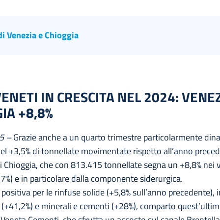
di Venezia e Chioggia
 VENETI IN CRESCITA NEL 2024: VENE
IA +8,8%
25 –
Grazie anche a un quarto trimestre particolarmente dinami
del +3,5% di tonnellate movimentate rispetto all’anno prece
i Chioggia, che con 813.415 tonnellate segna un +8,8% nei vo
7%) e in particolare dalla componente siderurgica.
ositiva per le rinfuse solide (+5,8% sull’anno precedente), i
 (+41,2%) e minerali e cementi (+28%), comparto quest’ulti
 Veneta Cementi, che sfrutta un accosto sul canale Brentella