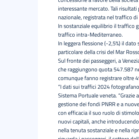
interessante mercato. Tali risultat
nazionale, registrata nel traffico d
In sostanziale equilibrio il traffico
traffico intra-Mediterraneo.
In leggera flessione (-2,5%) il dato
particolare della crisi del Mar Ross
Sul fronte dei passeggeri, a Venezia 
che raggiungono quota 547.587 nel 
comunque fanno registrare oltre 4
“I dati sui traffici 2024 fotografan
Sistema Portuale veneta. “Grazie a
gestione dei fondi PNRR e a nuove i
con efficacia il suo ruolo di stimol
nuovi capitali, anche introducendo 
nella tenuta sostanziale e nella ripre
riguarda i passeggeri, il settore dell