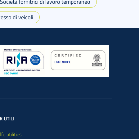
Società fornitrici di lavoro temporaneo
esso di veicoli
K UTILI
ffe utilities