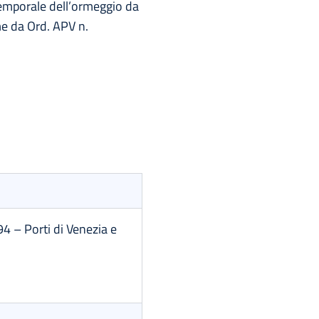
a temporale dell’ormeggio da
me da Ord. APV n.
94 – Porti di Venezia e